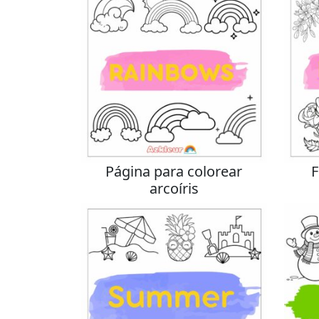
Página para colorear
F
arcoíris