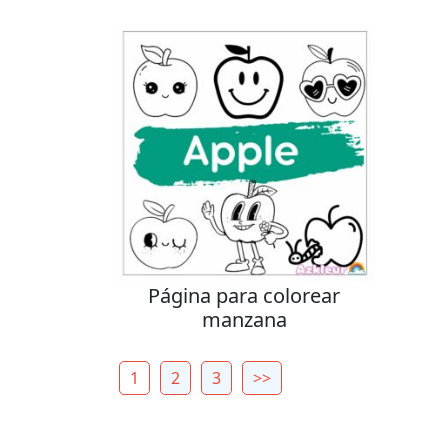
Página para colorear
manzana
1
2
3
>>