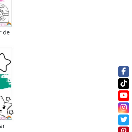
r de
ar