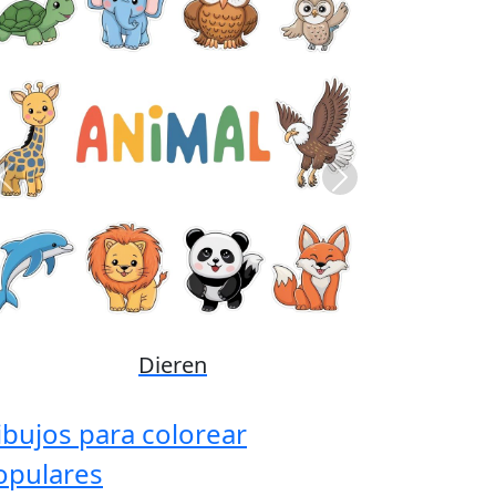
Previous
Next
Disney
ibujos para colorear
opulares