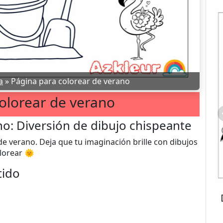
a
»
Página para colorear de verano
olorear de verano
no: Diversión de dibujo chispeante
de verano. Deja que tu imaginación brille con dibujos
lorear 🌞
tido