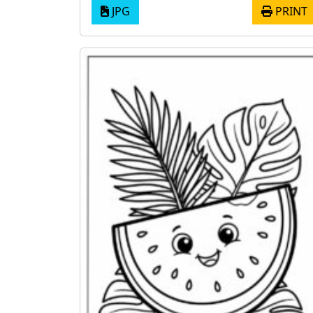
JPG
PRINT