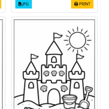
JPG
PRINT