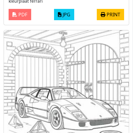
kleurplaat ferrari
PDF
JPG
PRINT