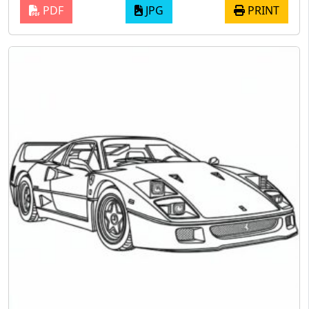
PDF
JPG
PRINT