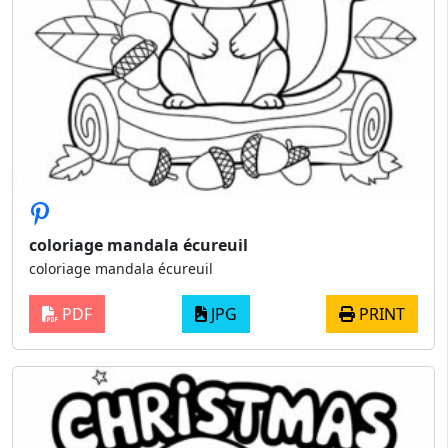
coloriage mandala écureuil
coloriage mandala écureuil
PDF
JPG
PRINT