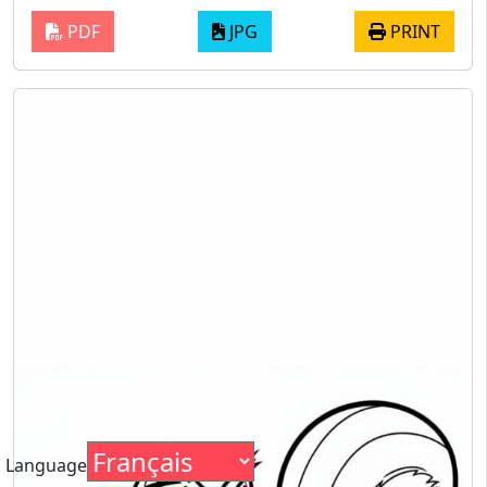
PDF
JPG
PRINT
Language