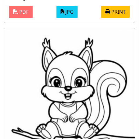
PDF
JPG
PRINT