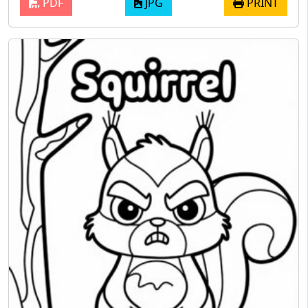
PDF
JPG
PRINT