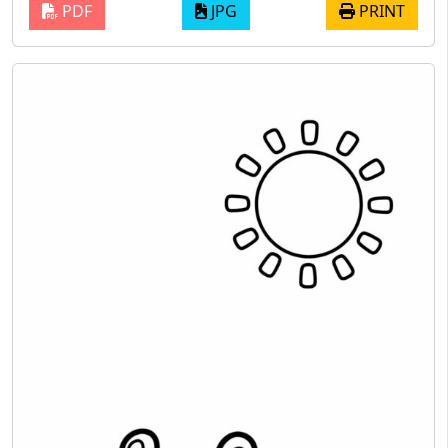
PDF
JPG
PRINT