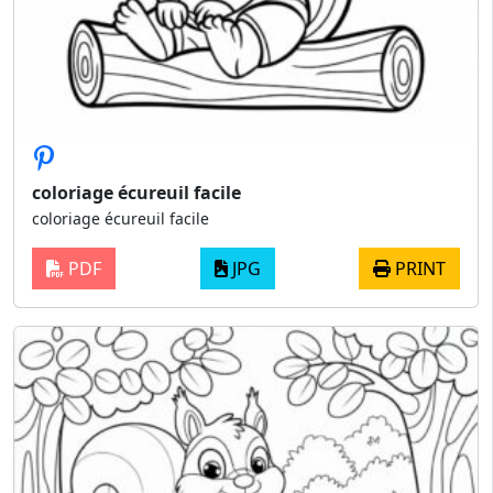
coloriage écureuil facile
coloriage écureuil facile
PDF
JPG
PRINT