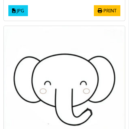
JPG
PRINT