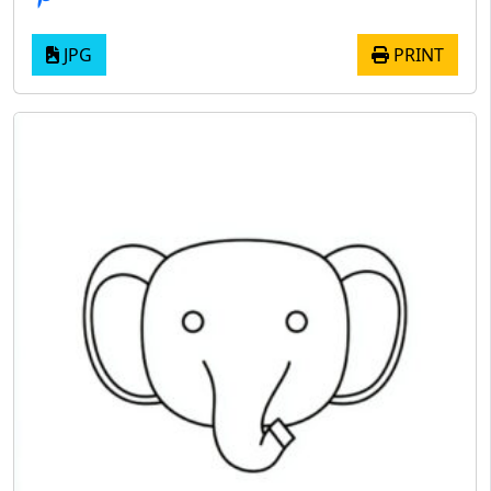
JPG
PRINT