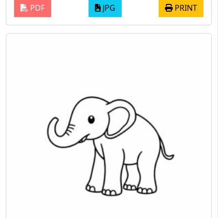
PDF
JPG
PRINT