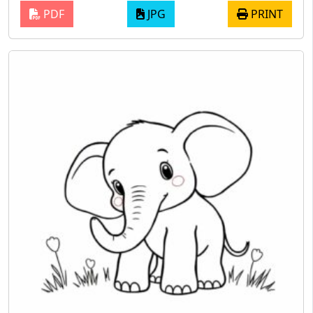
PDF
JPG
PRINT