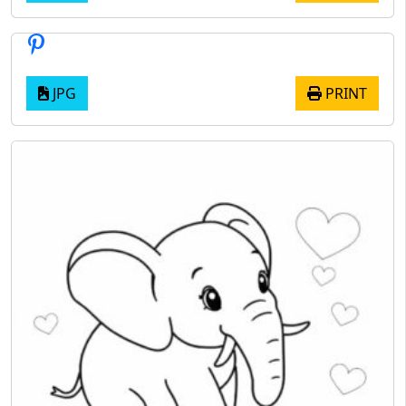
JPG
PRINT