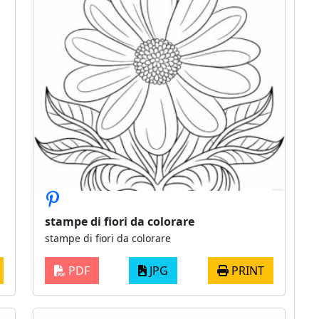
stampe di fiori da colorare
stampe di fiori da colorare
PDF
JPG
PRINT