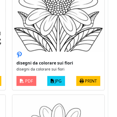
disegni da colorare sui fiori
disegni da colorare sui fiori
PDF
JPG
PRINT