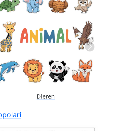
Previous
Next
Disney
opolari