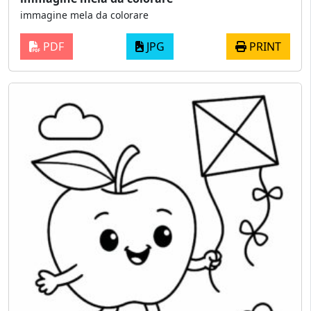
immagine mela da colorare
PDF
JPG
PRINT