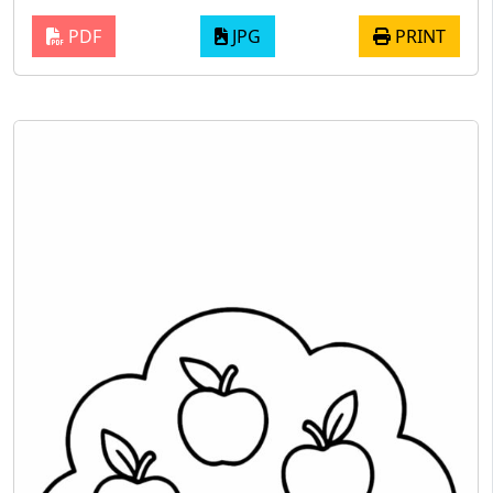
PDF
JPG
PRINT