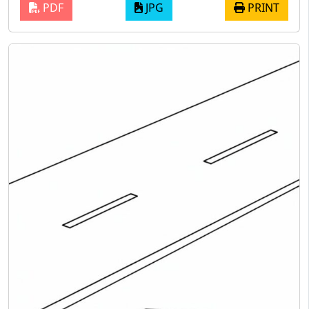
PDF
JPG
PRINT