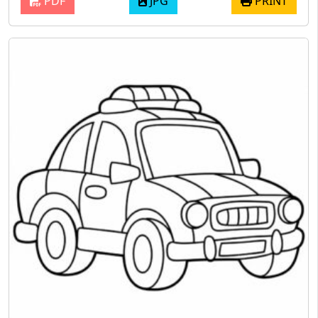
PDF
JPG
PRINT