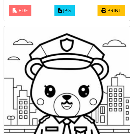
PDF
JPG
PRINT