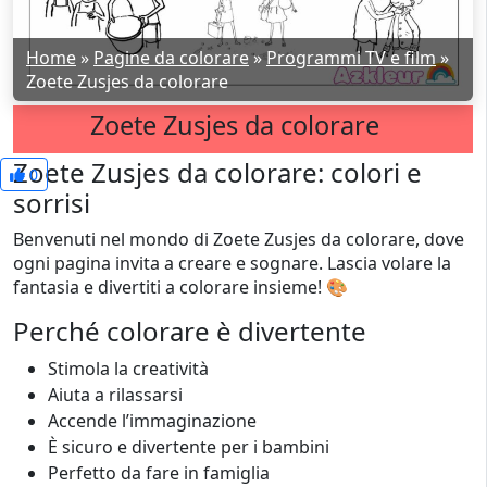
Home
»
Pagine da colorare
»
Programmi TV e film
»
Zoete Zusjes da colorare
Zoete Zusjes da colorare
Zoete Zusjes da colorare: colori e
0
sorrisi
Benvenuti nel mondo di Zoete Zusjes da colorare, dove
ogni pagina invita a creare e sognare. Lascia volare la
fantasia e divertiti a colorare insieme! 🎨
Perché colorare è divertente
Stimola la creatività
Aiuta a rilassarsi
Accende l’immaginazione
È sicuro e divertente per i bambini
Perfetto da fare in famiglia