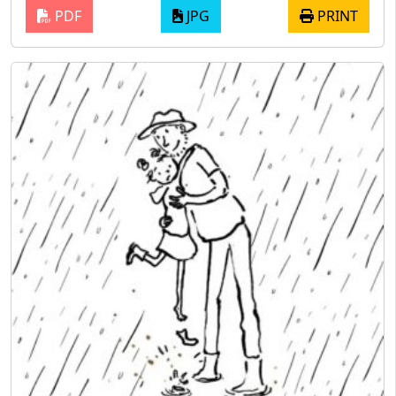
PDF
JPG
PRINT