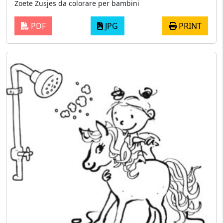
Zoete Zusjes da colorare per bambini
PDF
JPG
PRINT