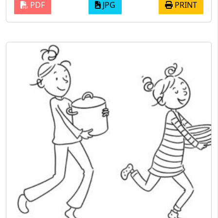
PDF
JPG
PRINT