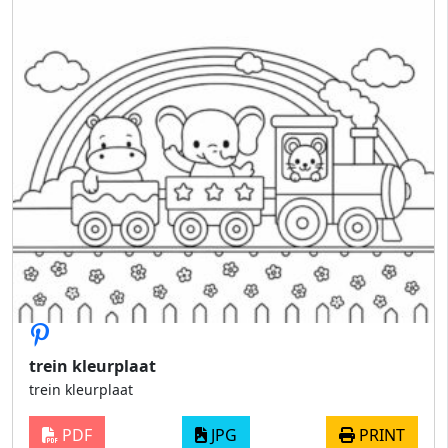
trein kleurplaat
trein kleurplaat
PDF
JPG
PRINT