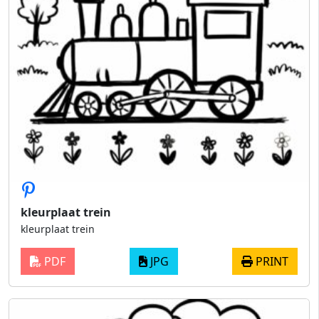
kleurplaat trein
kleurplaat trein
PDF
JPG
PRINT