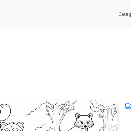
Cate
C