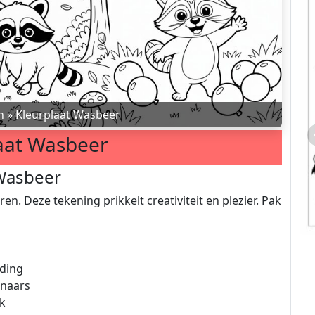
n
»
Kleurplaat Wasbeer
aat Wasbeer
 Wasbeer
en. Deze tekening prikkelt creativiteit en plezier. Pak
Donald Duck Kleurplaat
lding
enaars
ek