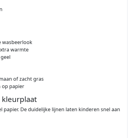
en
ke wasbeerlook
extra warmte
 geel
maan of zacht gras
n op papier
 kleurplaat
l papier. De duidelijke lijnen laten kinderen snel aan