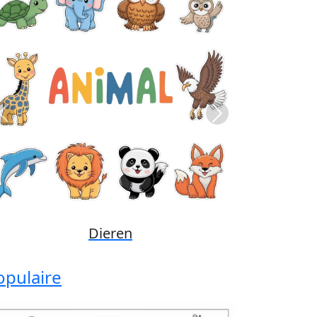
Previous
Next
Disney
opulaire