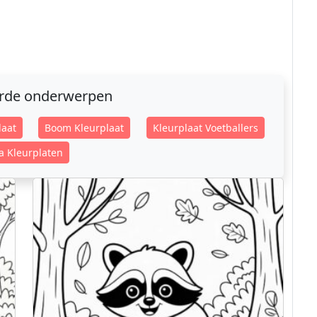
erde onderwerpen
laat
Boom Kleurplaat
Kleurplaat Voetballers
a Kleurplaten