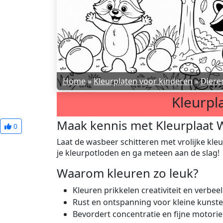
Home
»
Kleurplaten voor kinderen
»
Diere
Kleurpl
Maak kennis met Kleurplaat
0
Laat de wasbeer schitteren met vrolijke kleur
je kleurpotloden en ga meteen aan de slag!
Waarom kleuren zo leuk?
Kleuren prikkelen creativiteit en verbee
Rust en ontspanning voor kleine kunst
Bevordert concentratie en fijne motori