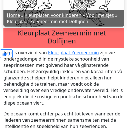
Home
»
Kleurplaten voor kinderen
»
Voor meisjes
»
Kleurplaat Zeemeermin met Dolfijnen
Kleurplaat Zeemeermin met
Dolfijnen
In ons overzicht van
Kleurplaat Zeemeermin
zijn we
0
ondergedompeld in de mystieke schoonheid van
zeeprinsessen met golvend haar và glinsterende
schubben. Het zorgvuldig inkleuren van koraalriffen và
glanzende schelpen helpt kinderen niet alleen hun
behendigheid te trainen, maar voedt ook de
verbeelding over een vredige onderwaterwereld. Het is
een plek die de rustige en poëtische schoonheid van de
diepe oceaan viert.
De oceaan komt echter pas echt tot leven wanneer de
liederen van zeemeerminnen samensmelten met de
intelligentie en speelsheid van hun zeevrienden.