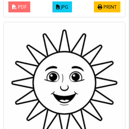
PDF
JPG
PRINT