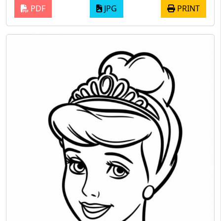
PDF
JPG
PRINT