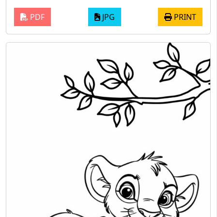
PDF
JPG
PRINT