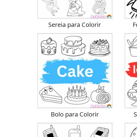
Sereia para Colorir
F
Bolo para Colorir
S