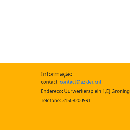
Informação
contact:
contact@azkleur.nl
Endereço: Uurwerkersplein 1,EJ Groning
Telefone: 31508200991