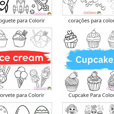
oguete para Colorir
corações para color
orvete para Colorir
Cupcake Para Color