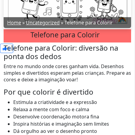
Home
»
Uncategorized
»
Telefone para Colorir
Telefone para Colorir
Telefone para Colorir: diversão na
0
ponta dos dedos
Entre no mundo onde cores ganham vida. Desenhos
simples e divertidos esperam pelas crianças. Prepare as
cores e deixe a imaginação voar!
Por que colorir é divertido
Estimula a criatividade e a expressão
Relaxa a mente com foco e calma
Desenvolve coordenação motora fina
Inspira histórias e imaginação sem limites
Dá orgulho ao ver o desenho pronto