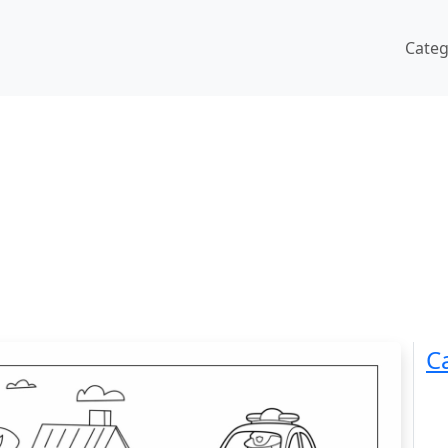
Cate
C