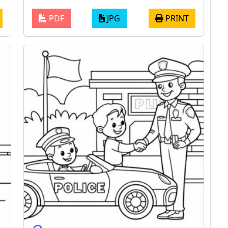
PDF
JPG
PRINT