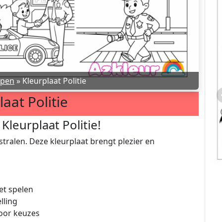
epen
»
Kleurplaat Politie
laat Politie
leurplaat Politie!
 stralen. Deze kleurplaat brengt plezier en
et spelen
lling
door keuzes