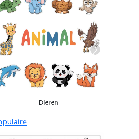
Previous
Next
Disney
opulaire