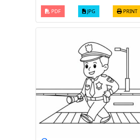
PDF
JPG
PRINT