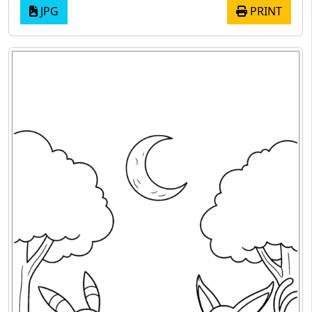
JPG
PRINT