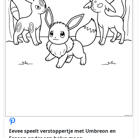
Eevee speelt verstoppertje met Umbreon en