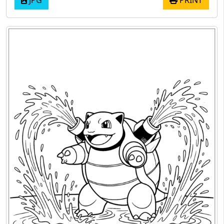
JPG
PRINT