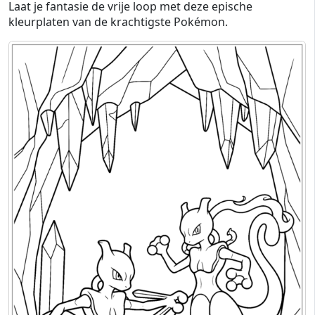
Laat je fantasie de vrije loop met deze epische
kleurplaten van de krachtigste Pokémon.