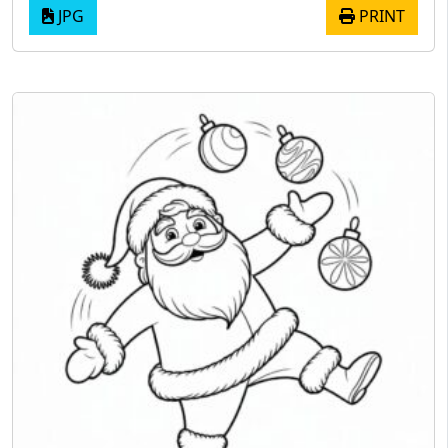
JPG
PRINT