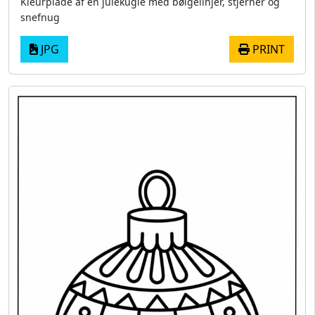
Kleurplade af en julekugle med bølgelinjer, stjerner og
snefnug
JPG
PRINT