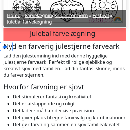
Home
»
Farvelægningssider for børn
»
Festival
»
Julebal farvelægning
Julebal farvelægning
Nyd en farverig julestjerne farveark
1
Lad den julestemning ind med denne hyggelige
julestjerne farveark. Perfekt til rolige øjeblikke og
kreativt sjov med familien. Lad din fantasi skinne, mens
du farver stjernen.
Hvorfor farvning er sjovt
Det stimulerer fantasi og kreativitet
Det er afslappende og roligt
Det lader små hænder øve præcision
Det giver plads til egne farvevalg og kombinationer
Det gør farvning sammen en sjov familieaktivitet