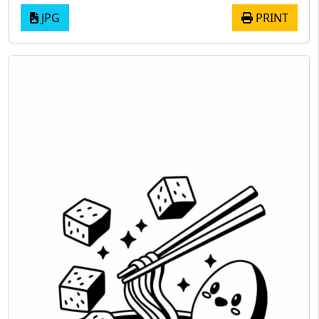
JPG
PRINT