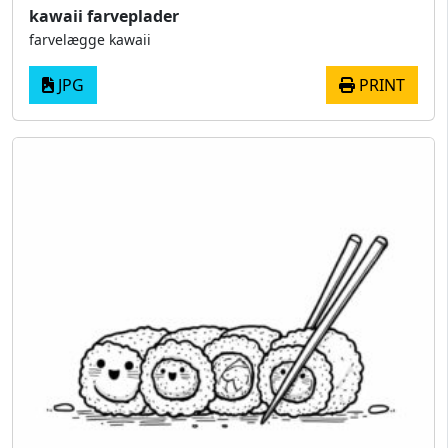
kawaii farveplader
farvelægge kawaii
JPG
PRINT