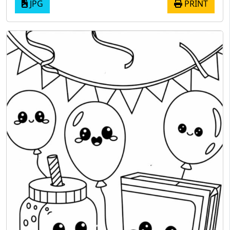
JPG
PRINT