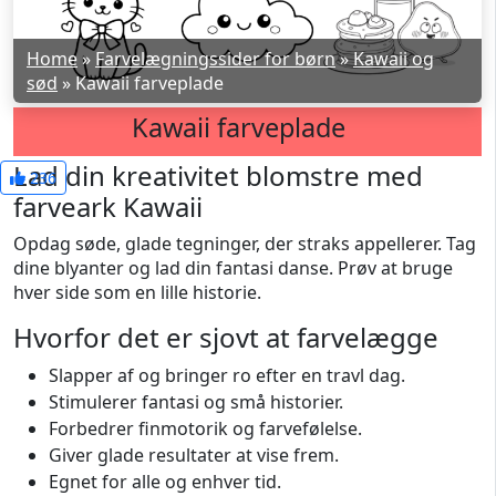
Home
»
Farvelægningssider for børn
»
Kawaii og
sød
»
Kawaii farveplade
Kawaii farveplade
Lad din kreativitet blomstre med
236
farveark Kawaii
Opdag søde, glade tegninger, der straks appellerer. Tag
dine blyanter og lad din fantasi danse. Prøv at bruge
hver side som en lille historie.
Hvorfor det er sjovt at farvelægge
Slapper af og bringer ro efter en travl dag.
Stimulerer fantasi og små historier.
Forbedrer finmotorik og farvefølelse.
Giver glade resultater at vise frem.
Egnet for alle og enhver tid.