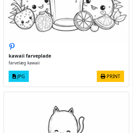
kawaii farveplade
farvelæg kawaii
JPG
PRINT