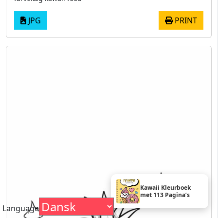
JPG
PRINT
Kawaii Kleurboek
met 113 Pagina’s
Language