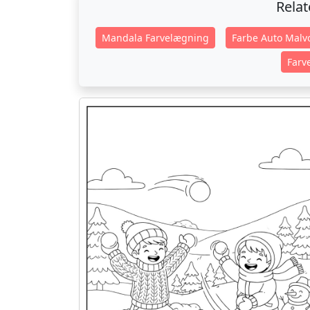
Rela
Mandala Farvelægning
Farbe Auto Malv
Farv