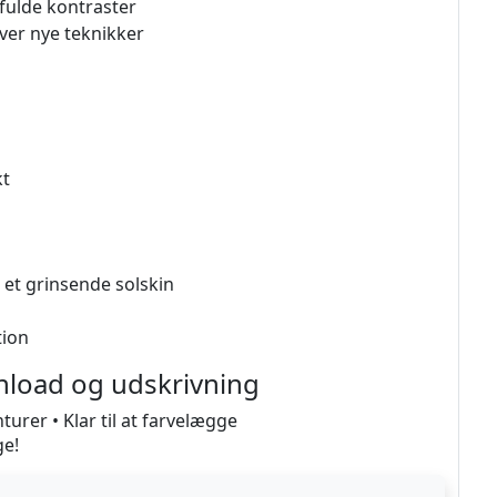
fulde kontraster
over nye teknikker
kt
 et grinsende solskin
tion
wnload og udskrivning
urer • Klar til at farvelægge
ge!