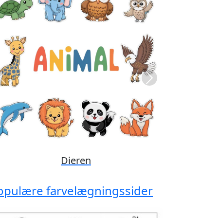
Previous
Next
Disney
opulære farvelægningssider