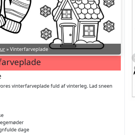
ur
»
Vinterfarveplade
farveplade
e
vores vinterfarveplade fuld af vinterleg. Lad sneen
se
 legemøder
egnfulde dage