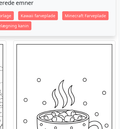
terede emner
orlage
Kawaii farveplade
Minecraft Farveplade
elægning kanin