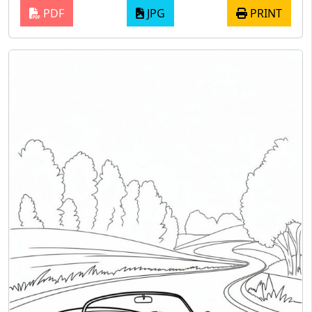
PDF
JPG
PRINT