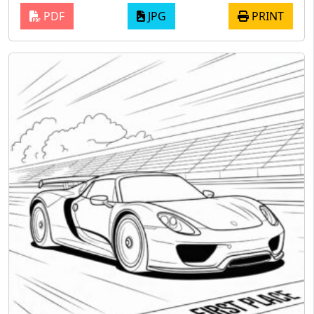
PDF
JPG
PRINT