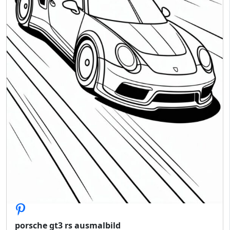
porsche gt3 rs ausmalbild