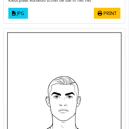
Kleurplaat Ronaldo schiet de bal in het net
JPG
PRINT