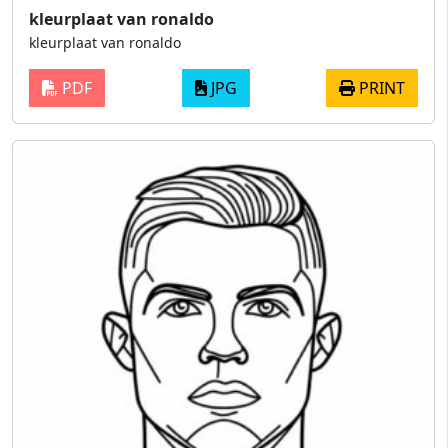
kleurplaat van ronaldo
kleurplaat van ronaldo
PDF
JPG
PRINT