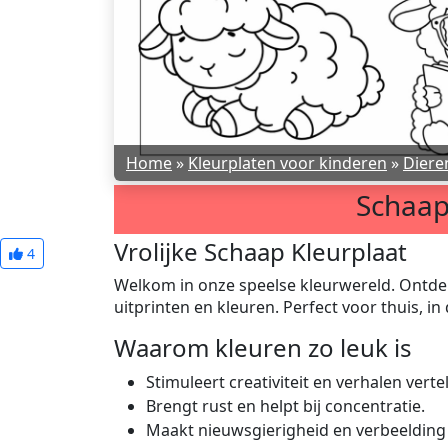
Home
»
Kleurplaten voor kinderen
»
Diere
Schaap
Vrolijke Schaap Kleurplaat
4
Welkom in onze speelse kleurwereld. Ontdek 
uitprinten en kleuren. Perfect voor thuis, in de
Waarom kleuren zo leuk is
Stimuleert creativiteit en verhalen vertel
Brengt rust en helpt bij concentratie.
Maakt nieuwsgierigheid en verbeelding b