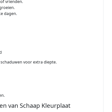
of vrienden.
groeien.
ke dagen.
d
e schaduwen voor extra diepte.
en.
en van Schaap Kleurplaat