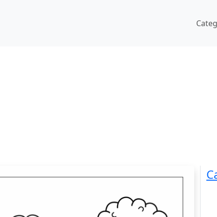
Cate
C