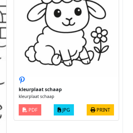
kleurplaat schaap
kleurplaat schaap
PDF
JPG
PRINT