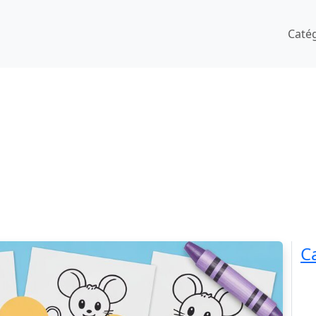
Caté
C