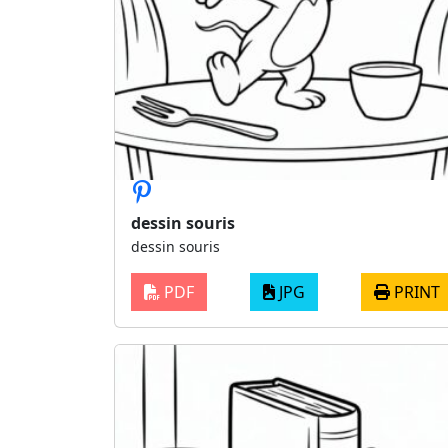
dessin souris
dessin souris
PDF
JPG
PRINT