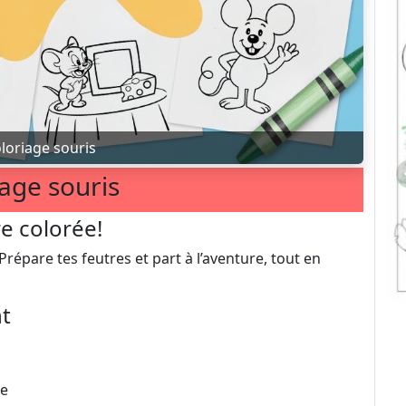
loriage souris
age souris
e colorée!
Prépare tes feutres et part à l’aventure, tout en
nt
ge