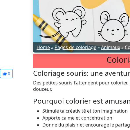
Home
»
Pages de coloriage
»
Animaux
»
Co
Colori
Coloriage souris: une aventur
0
Des petites souris t’attendent pour colorier. 
douceur.
Pourquoi colorier est amusa
Stimule ta créativité et ton imagination
Apporte calme et concentration
Donne du plaisir et encourage le parta