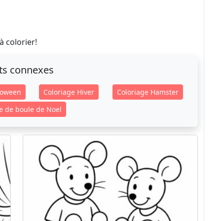
 colorier!
ts connexes
loween
Coloriage Hiver
Coloriage Hamster
e de boule de Noel