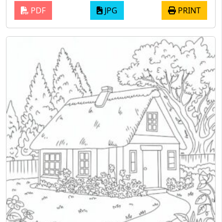
PDF
JPG
PRINT