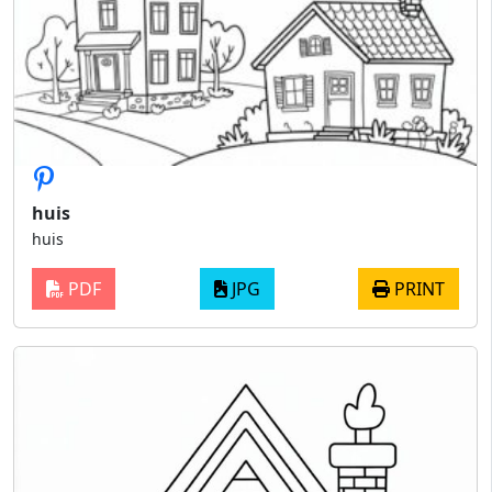
huis
huis
PDF
JPG
PRINT