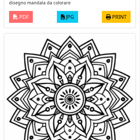
disegno mandala da colorare
PDF
JPG
PRINT