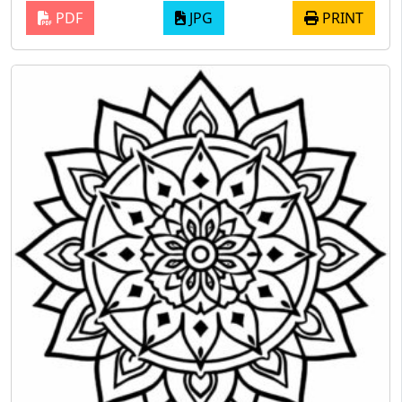
PDF
JPG
PRINT