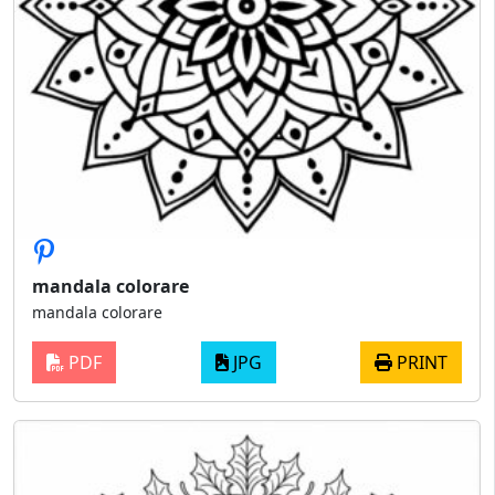
mandala colorare
mandala colorare
PDF
JPG
PRINT