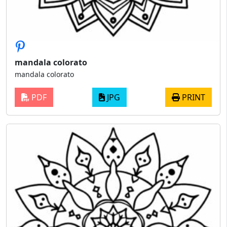
mandala colorato
mandala colorato
PDF
JPG
PRINT