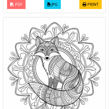
PDF
JPG
PRINT