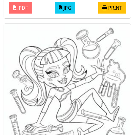
PDF
JPG
PRINT