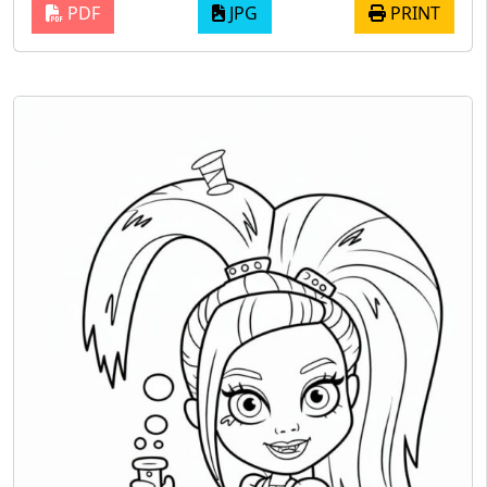
PDF
JPG
PRINT