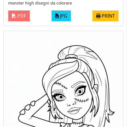
monster high disegni da colorare
PDF
JPG
PRINT