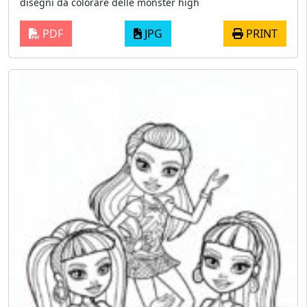
disegni da colorare delle monster high
PDF
JPG
PRINT