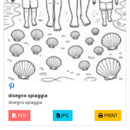
disegno spiaggia
disegno spiaggia
PDF
JPG
PRINT