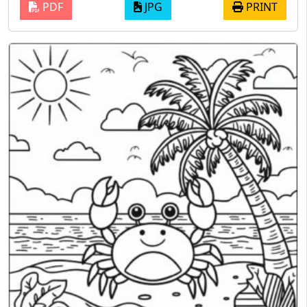
PDF
JPG
PRINT