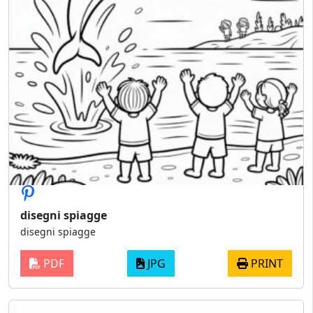
disegni spiagge
disegni spiagge
PDF
JPG
PRINT