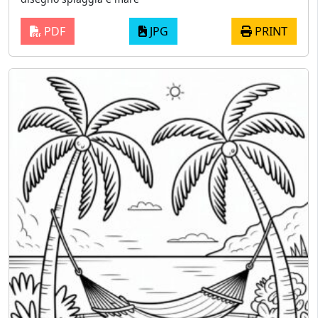
PDF
JPG
PRINT