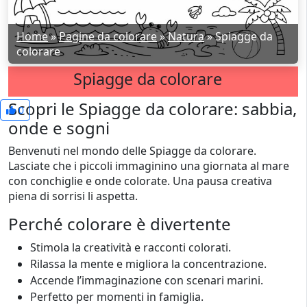
Home
»
Pagine da colorare
»
Natura
»
Spiagge da
colorare
Spiagge da colorare
Scopri le Spiagge da colorare: sabbia,
0
onde e sogni
Benvenuti nel mondo delle Spiagge da colorare.
Lasciate che i piccoli immaginino una giornata al mare
con conchiglie e onde colorate. Una pausa creativa
piena di sorrisi li aspetta.
Perché colorare è divertente
Stimola la creatività e racconti colorati.
Rilassa la mente e migliora la concentrazione.
Accende l’immaginazione con scenari marini.
Perfetto per momenti in famiglia.