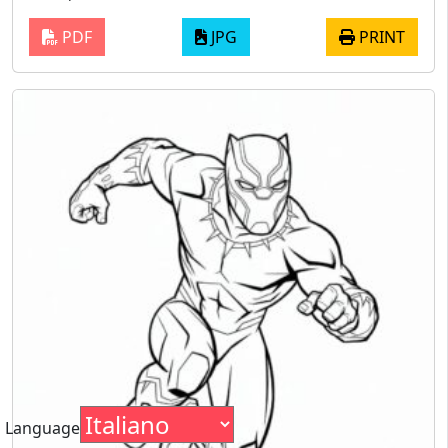
PDF
JPG
PRINT
Language