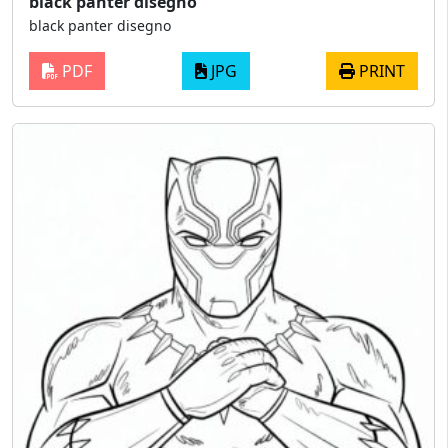
black panter disegno
black panter disegno
PDF
JPG
PRINT