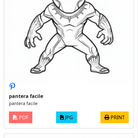
pantera facile
pantera facile
PDF
JPG
PRINT