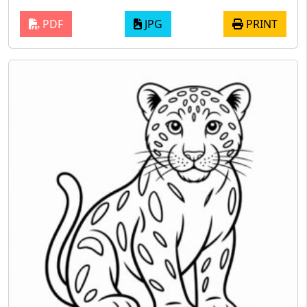
PDF
JPG
PRINT