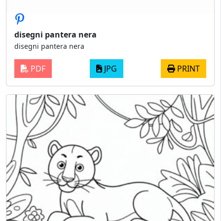
disegni pantera nera
disegni pantera nera
PDF
JPG
PRINT