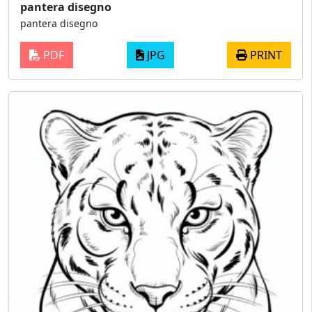
pantera disegno
pantera disegno
PDF
JPG
PRINT