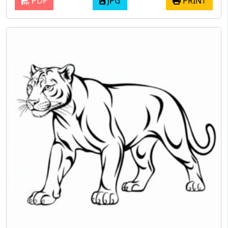
PDF
JPG
PRINT