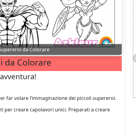
Supereroi da Colorare
i da Colorare
l’avventura!
r far volare l’immaginazione dei piccoli supereroi.
i per creare capolavori unici. Preparati a creare