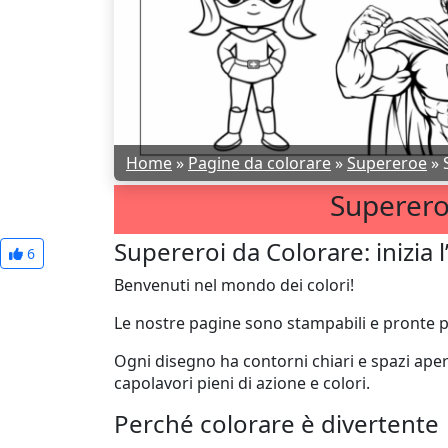
Home
»
Pagine da colorare
»
Supereroe
»
Superero
Supereroi da Colorare: inizia 
6
Benvenuti nel mondo dei colori!
Le nostre pagine sono stampabili e pronte pe
Ogni disegno ha contorni chiari e spazi apert
capolavori pieni di azione e colori.
Perché colorare è divertente