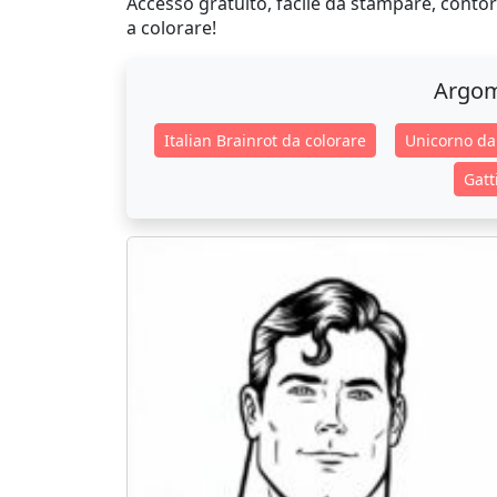
Accesso gratuito, facile da stampare, contorn
a colorare!
Argom
Italian Brainrot da colorare
Unicorno da
Gatt