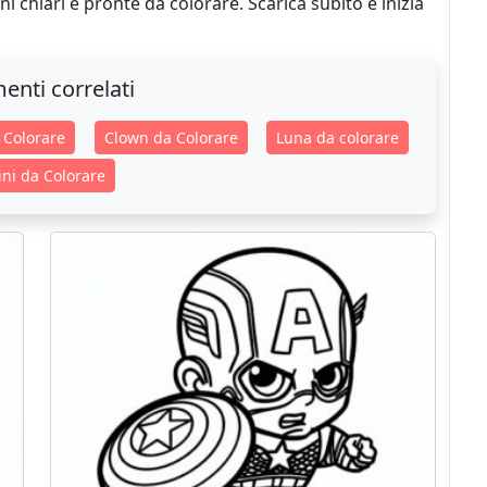
i chiari e pronte da colorare. Scarica subito e inizia
enti correlati
 Colorare
Clown da Colorare
Luna da colorare
ini da Colorare