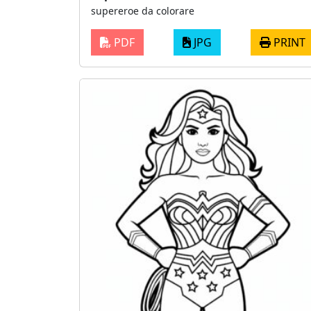
supereroe da colorare
PDF
JPG
PRINT