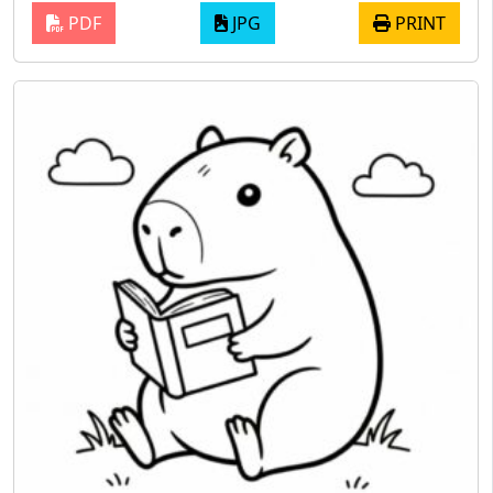
PDF
JPG
PRINT