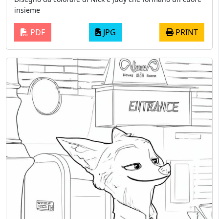
insieme
PDF
JPG
PRINT