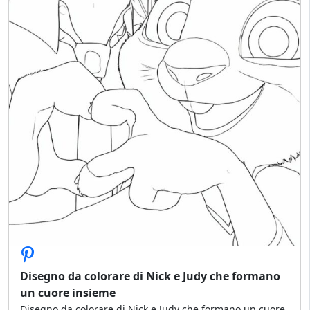
Disegno da colorare di Nick e Judy che formano
un cuore insieme
Disegno da colorare di Nick e Judy che formano un cuore