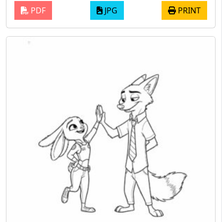
PDF
JPG
PRINT