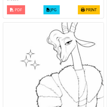
PDF
JPG
PRINT