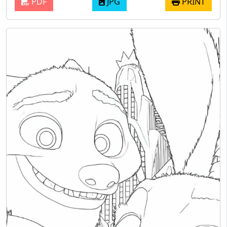
PDF
JPG
PRINT