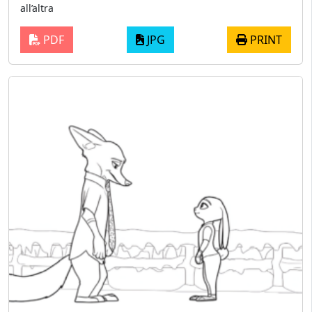
all’altra
PDF
JPG
PRINT