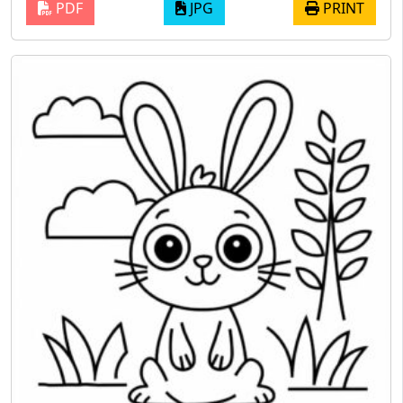
PDF
JPG
PRINT