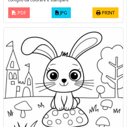
PDF
JPG
PRINT