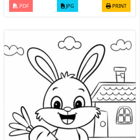
PDF
JPG
PRINT