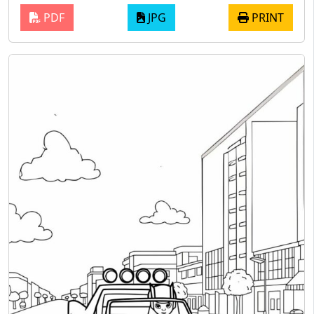
PDF
JPG
PRINT