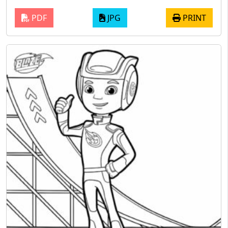
PDF
JPG
PRINT