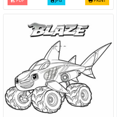
PDF
JPG
PRINT