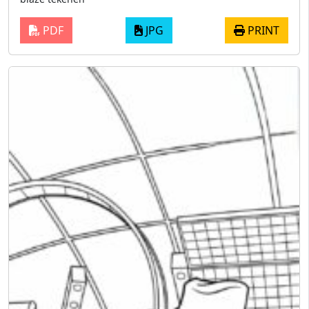
PDF
JPG
PRINT