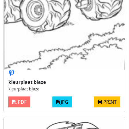
kleurplaat blaze
kleurplaat blaze
PDF
JPG
PRINT