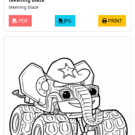
tekening blaze
PDF
JPG
PRINT