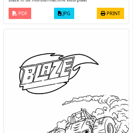
PDF
JPG
PRINT