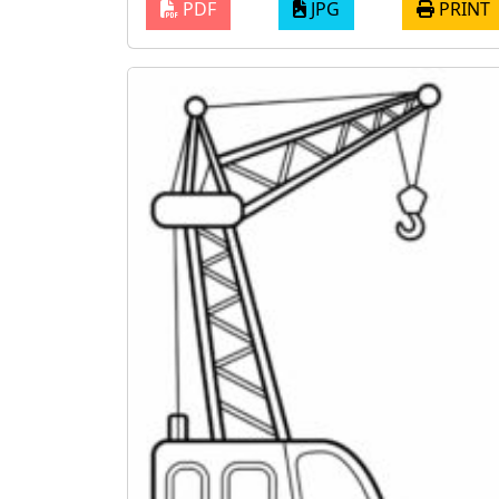
PDF
JPG
PRINT