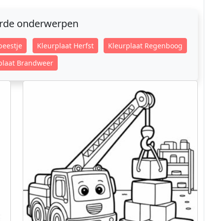
erde onderwerpen
beestje
Kleurplaat Herfst
Kleurplaat Regenboog
plaat Brandweer