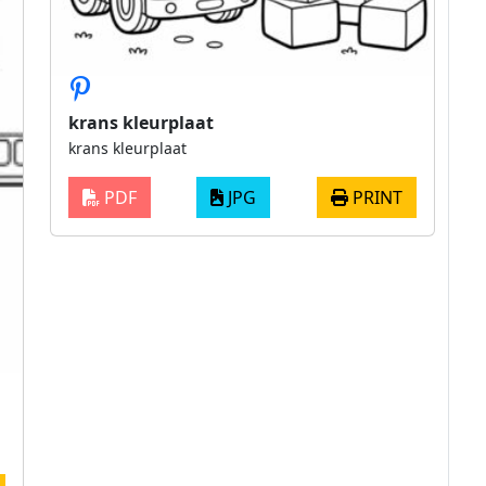
krans kleurplaat
krans kleurplaat
PDF
JPG
PRINT