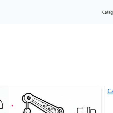
Cate
C