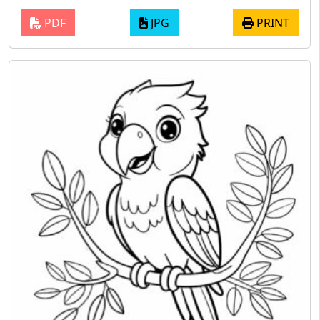
PDF
JPG
PRINT