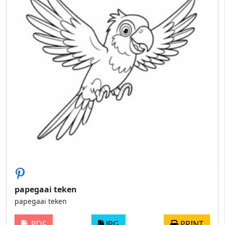
papegaai teken
papegaai teken
PDF
JPG
PRINT