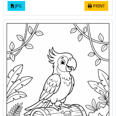
JPG
PRINT