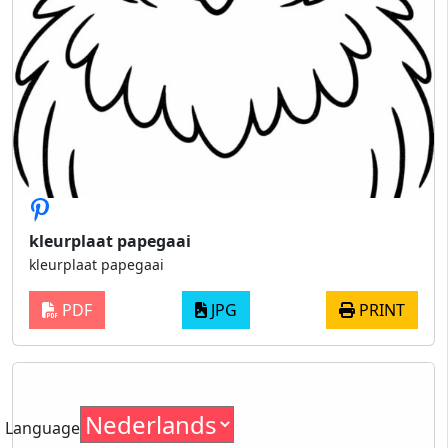
kleurplaat papegaai
kleurplaat papegaai
PDF
JPG
PRINT
Language