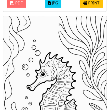
PDF
JPG
PRINT