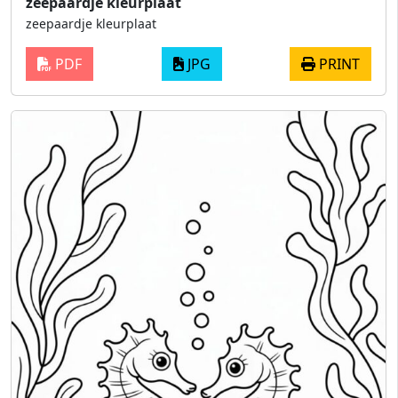
zeepaardje kleurplaat
zeepaardje kleurplaat
PDF
JPG
PRINT