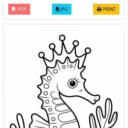
PDF
JPG
PRINT