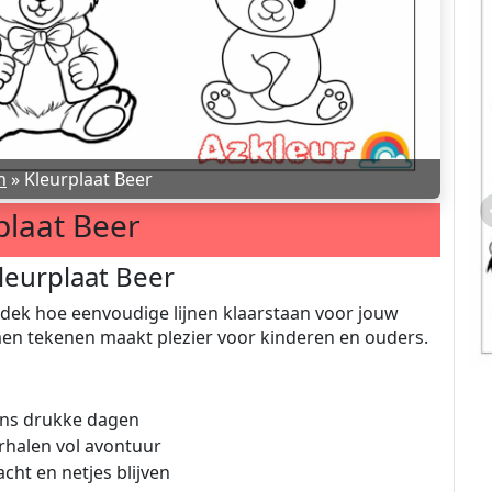
n
»
Kleurplaat Beer
plaat Beer
leurplaat Beer
ntdek hoe eenvoudige lijnen klaarstaan voor jouw
men tekenen maakt plezier voor kinderen en ouders.
dens drukke dagen
erhalen vol avontuur
acht en netjes blijven