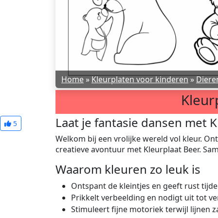
Home
»
Kleurplaten voor kinderen
»
Diere
Kleur
Laat je fantasie dansen met K
5
Welkom bij een vrolijke wereld vol kleur. O
creatieve avontuur met Kleurplaat Beer. Sa
Waarom kleuren zo leuk is
Ontspant de kleintjes en geeft rust tij
Prikkelt verbeelding en nodigt uit tot v
Stimuleert fijne motoriek terwijl lijnen z