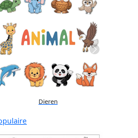
Previous
Next
Disney
opulaire