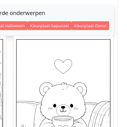
erde onderwerpen
aat Halloween
Kleurplaat Rapunzel
Kleurplaat Donut