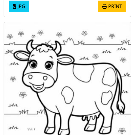
JPG
PRINT