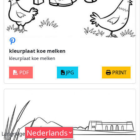
kleurplaat koe melken
kleurplaat koe melken
PDF
JPG
PRINT
Language