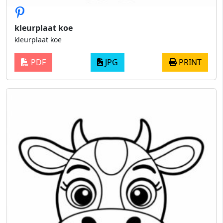
kleurplaat koe
kleurplaat koe
PDF
JPG
PRINT