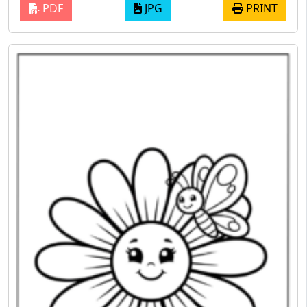
PDF
JPG
PRINT