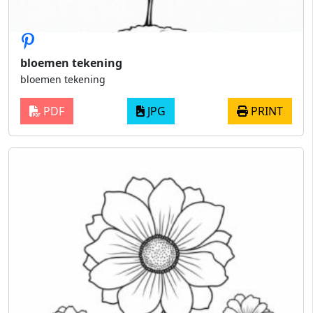
bloemen tekening
bloemen tekening
PDF
JPG
PRINT