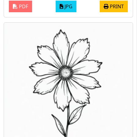
PDF
JPG
PRINT