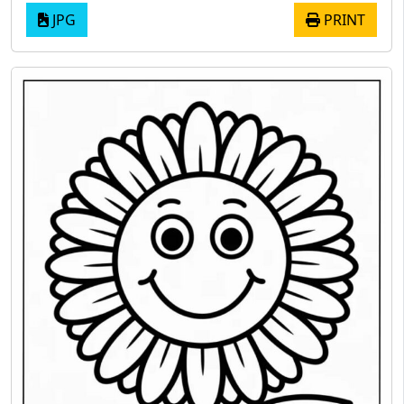
JPG
PRINT