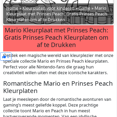
Home
»
Kleurplaten voor kinderen
»
Game
»
Mario
Kleurplaat met Prinses Peach: Gratis Prinses Peach
Kleurplaten om af te Drukken
Mario Kleurplaat met Prinses Peach:
Gratis Prinses Peach Kleurplaten om
af te Drukken
Ontdek een magische wereld van kleurplezier met onze
0
speciale collectie Mario en Prinses Peach kleurplaten.
Perfect voor alle Nintendo-fans die graag hun
creativiteit willen uiten met deze iconische karakters.
Romantische Mario en Prinses Peach
Kleurplaten
Laat je meeslepen door de romantische avonturen van
gaming’s meest geliefde koppel. Deze prachtige
collectie toont Mario en Peach in hun meest
hartveroverende momenten. Van een idyllische