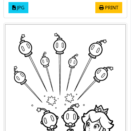
JPG
PRINT