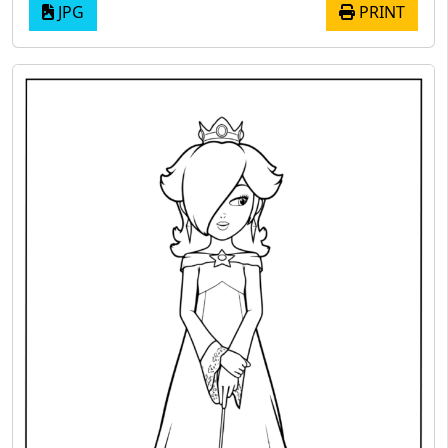
JPG
PRINT