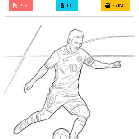
PDF
JPG
PRINT