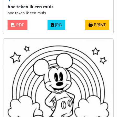
hoe teken ik een muis
hoe teken ik een muis
PDF
JPG
PRINT