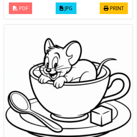
PDF
JPG
PRINT