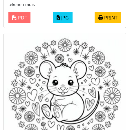
tekenen muis
PDF
JPG
PRINT