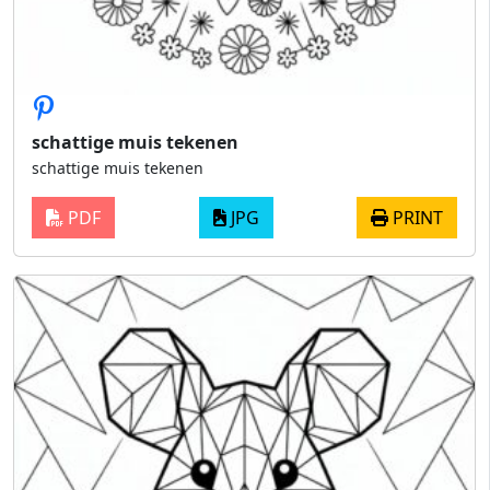
schattige muis tekenen
schattige muis tekenen
PDF
JPG
PRINT