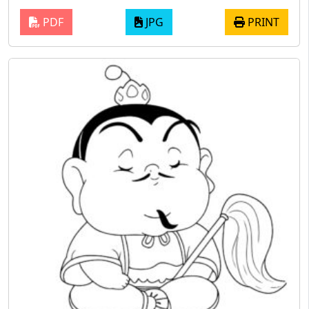
PDF
JPG
PRINT