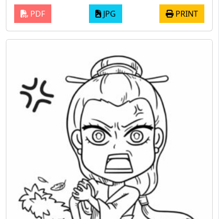
PDF
JPG
PRINT