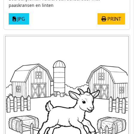
paaskransen en linten
JPG
PRINT