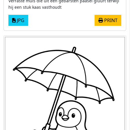
Verraste muis die uit een gebarsten paasei gluurt terwijl
hij een stuk kaas vasthoudt
JPG
PRINT