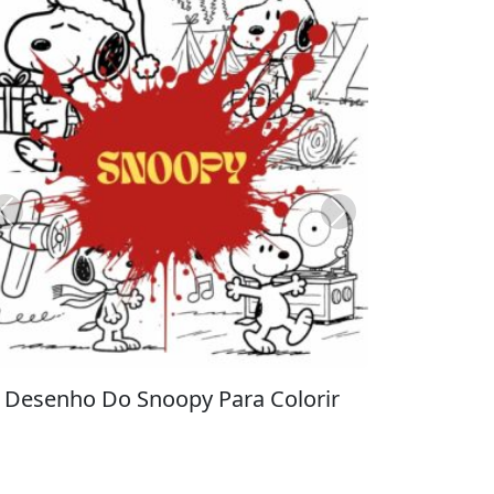
Previous
Next
Stitch para Colorir