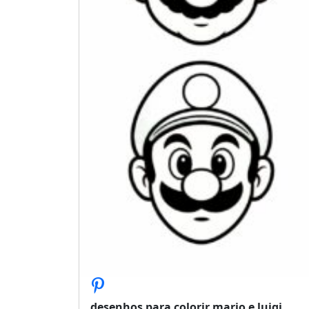
desenhos para colorir mario e luigi