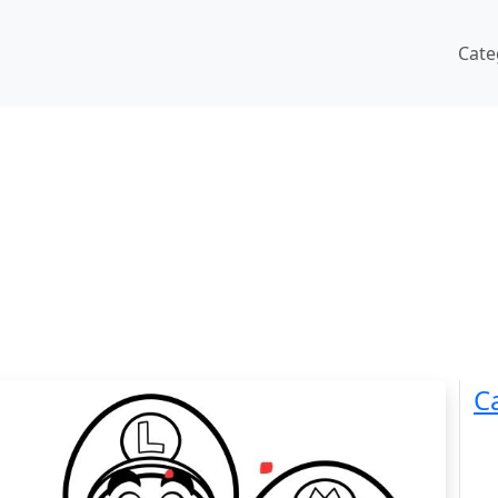
Cate
C