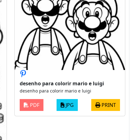
desenho para colorir mario e luigi
desenho para colorir mario e luigi
PDF
JPG
PRINT