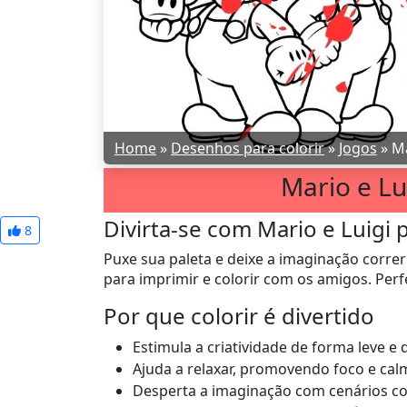
Home
»
Desenhos para colorir
»
Jogos
»
Ma
Mario e Lu
Divirta-se com Mario e Luigi p
8
Puxe sua paleta e deixe a imaginação correr
para imprimir e colorir com os amigos. Perfe
Por que colorir é divertido
Estimula a criatividade de forma leve e 
Ajuda a relaxar, promovendo foco e cal
Desperta a imaginação com cenários co