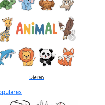
Previous
Next
Disney
opulares