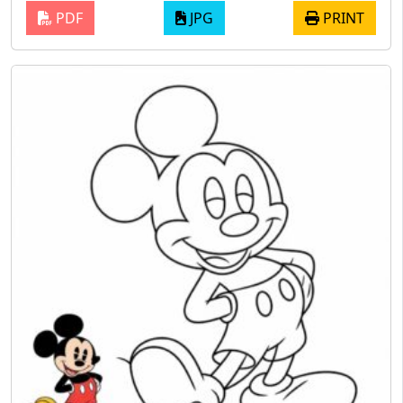
PDF
JPG
PRINT