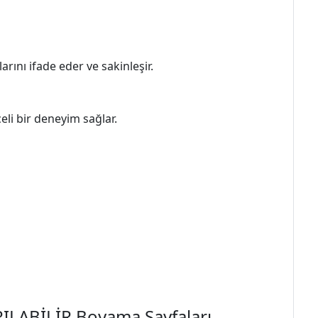
ını ifade eder ve sakinleşir.
celi bir deneyim sağlar.
ILABİLİR Boyama Sayfaları