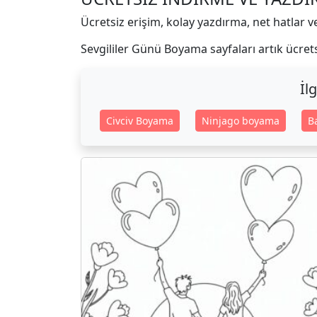
Ücretsiz erişim, kolay yazdırma, net hatlar 
Sevgililer Günü Boyama sayfaları artık ücret
İl
Civciv Boyama
Ninjago boyama
B