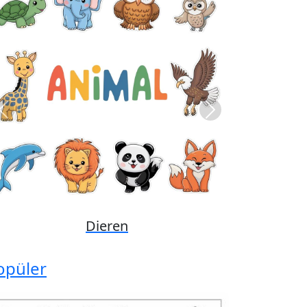
Previous
Next
Disney
opüler