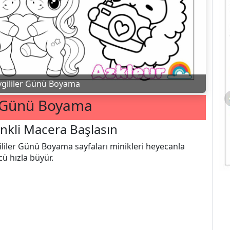
vgililer Günü Boyama
r Günü Boyama
nkli Macera Başlasın
ililer Günü Boyama sayfaları minikleri heyecanla
cü hızla büyür.